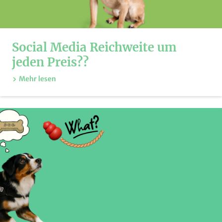
Social Media Reichweite um
jeden Preis??
Mehr lesen