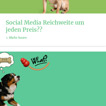
Social Media Reichweite um
jeden Preis??
Mehr lesen