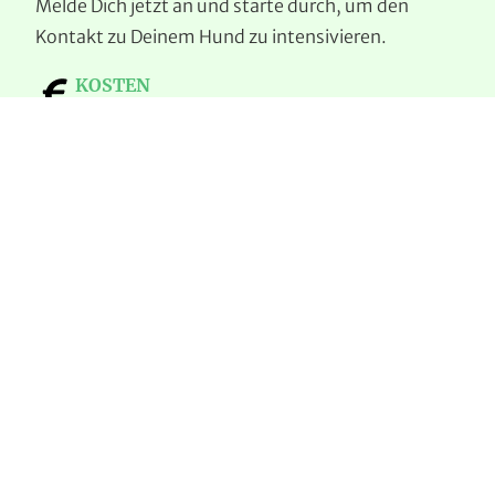
Melde Dich jetzt an und starte durch, um den
Kontakt zu Deinem Hund zu intensivieren.
KOSTEN
260,- €
DAUER
7 Einheiten à 60 Minuten
JETZT ANFRAGEN
Impressionen: Aufmerksamkeit