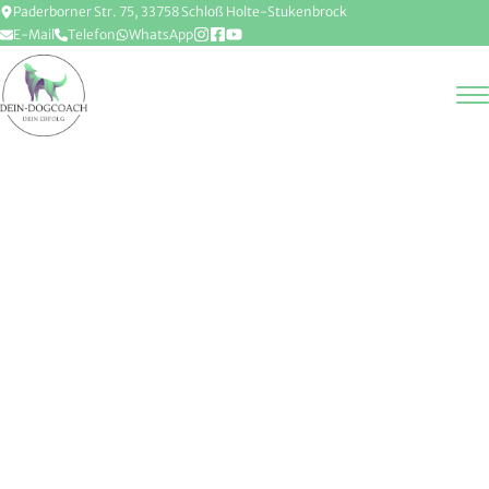
Paderborner Str. 75, 33758 Schloß Holte-Stukenbrock
E-Mail
Telefon
WhatsApp